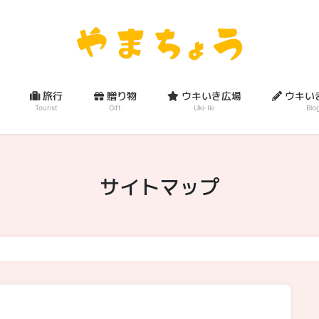
旅行
贈り物
ウキいき広場
ウキい
Tourist
Gift
Uki-Iki
Blo
サイトマップ