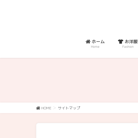
コ
ナ
ン
ビ
テ
ゲ
ン
ー
ツ
シ
に
ョ
ホーム
お洋服
移
ン
Home
Fashion
動
に
移
動
HOME
サイトマップ